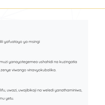
li yafuatayo ya msingi
amuzi yanayotegemea ushahidi na kuzingatia
zenye viwango vinavyokubalika.
u, uwazi, uwajibikaji na weledi yanathaminiwa,
mu yetu.