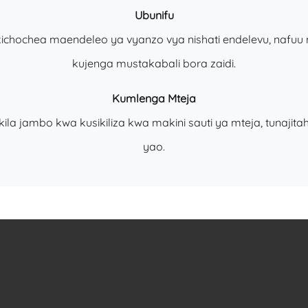
Ubunifu
kichochea maendeleo ya vyanzo vya nishati endelevu, nafuu
kujenga mustakabali bora zaidi.
Kumlenga Mteja
a jambo kwa kusikiliza kwa makini sauti ya mteja, tunajita
yao.