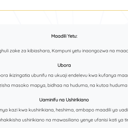
Maadili Yetu:
huli zake za kibiashara, Kampuni yetu inaongozwa na maadi
Ubora
a ikizingatia ubunifu na ukuaji endelevu kwa kufanya ma
nzisha masoko mapya, bidhaa na huduma, na kutoa huduma 
Uaminifu na Ushirikiano
a kazi kwa kushirikiana, heshima, ambapo maadili ya uadilif
uhakikisha ushirikiano na mawasiliano yenye ufanisi kati ya ti