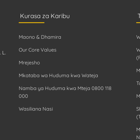
Kurasa za Karibu
Maono & Dhamira
W
Our Core Values
W
 L.
(
Mrejesho
M
Mkataba wa Huduma kwa Wateja
T
Namba ya Huduma kwa Mteja 0800 118
000
M
Wasiliana Nasi
S
(
M
N