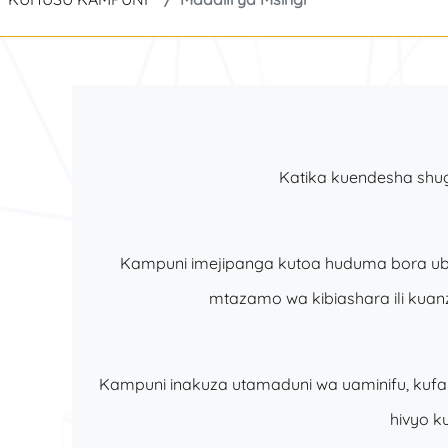
Katika kuendesha shug
Kampuni imejipanga kutoa huduma bora ubor
mtazamo wa kibiashara ili kua
Kampuni inakuza utamaduni wa uaminifu, kufany
hivyo k